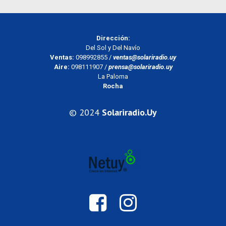
Dirección:
Del Sol y Del Navío
Ventas:
098992855 /
ventas@solariradio.uy
Aire:
098111907 /
prensa@solariradio.uy
La Paloma
Rocha
© 2024
Solariradio.uy


